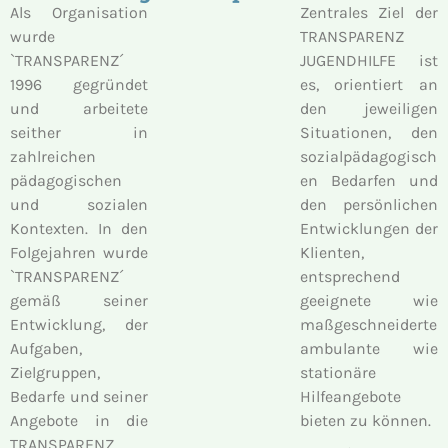
Als Organisation
Zentrales Ziel der
wurde
TRANSPARENZ
`TRANSPARENZ´
JUGENDHILFE ist
1996 gegründet
es, orientiert an
und arbeitete
den jeweiligen
seither in
Situationen, den
zahlreichen
sozialpädagogisch
pädagogischen
en Bedarfen und
und sozialen
den persönlichen
Kontexten. In den
Entwicklungen der
Folgejahren wurde
Klienten,
`TRANSPARENZ´
entsprechend
gemäß seiner
geeignete wie
Entwicklung, der
maßgeschneiderte
Aufgaben,
ambulante wie
Zielgruppen,
stationäre
Bedarfe und seiner
Hilfeangebote
Angebote in die
bieten zu können.
TRANSPARENZ