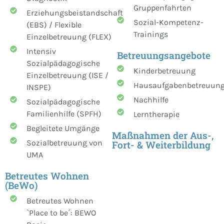
Gruppenfahrten
Erziehungsbeistandschaft
Sozial-Kompetenz-
(EBS) / Flexible
Trainings
Einzelbetreuung (FLEX)
Intensiv
Betreuungsangebote
Sozialpädagogische
Kinderbetreuung
Einzelbetreuung (ISE /
Hausaufgabenbetreuun
INSPE)
Nachhilfe
Sozialpädagogische
Familienhilfe (SPFH)
Lerntherapie
Begleitete Umgänge
Maßnahmen der Aus-,
Sozialbetreuung von
Fort- & Weiterbildung
UMA
Betreutes Wohnen
(BeWo)
Betreutes Wohnen
`Place to be´: BEWO