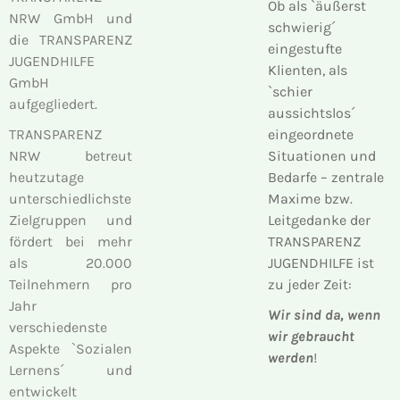
Ob als `äußerst
NRW GmbH und
schwierig´
die TRANSPARENZ
eingestufte
JUGENDHILFE
Klienten, als
GmbH
`schier
aufgegliedert.
aussichtslos´
TRANSPARENZ
eingeordnete
NRW betreut
Situationen und
heutzutage
Bedarfe – zentrale
unterschiedlichste
Maxime bzw.
Zielgruppen und
Leitgedanke der
fördert bei mehr
TRANSPARENZ
als 20.000
JUGENDHILFE ist
Teilnehmern pro
zu jeder Zeit:
Jahr
Wir sind da, wenn
verschiedenste
wir gebraucht
Aspekte `Sozialen
werden
!
Lernens´ und
entwickelt