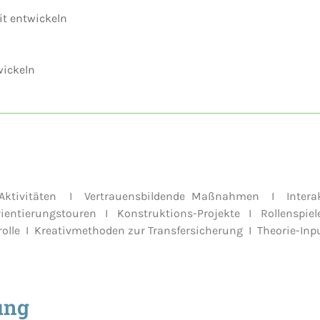
it entwickeln
wickeln
r-Aktivitäten I Vertrauensbildende Maßnahmen I Inter
rientierungstouren I Konstruktions-Projekte I Rollenspi
olle I Kreativmethoden zur Transfersicherung I Theorie-Inp
ung