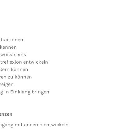
ituationen
rkennen
ewusstseins
treflexion entwickeln
ußern können
eren zu können
zeigen
g in Einklang bringen
enzen
mgang mit anderen entwickeln
n